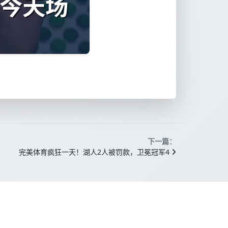
下一篇：
完美体育疯狂一天！湖人2人被罚款，卫冕冠军4