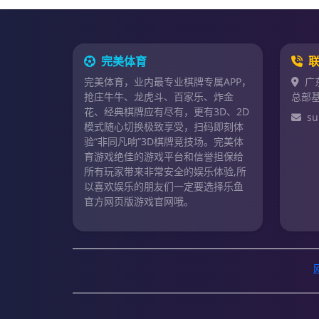
完美体育
完美体育，业内最专业棋牌专属APP，
广
抢庄牛牛、龙虎斗、百家乐、炸金
总部基
花、经典棋牌应有尽有，更有3D、2D
su
模式随心切换极致享受，扫码即刻体
验“非同凡响”3D棋牌竞技场。完美体
育游戏绝佳的游戏平台和信誉担保给
所有玩家带来非常安全的娱乐体验,所
以喜欢娱乐的朋友们一定要选择乐鱼
官方网页版游戏官网哦。