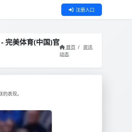
注册入口
 完美体育(中国)官
首页
/
资讯
动态
联的表现。