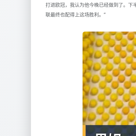
打进欧冠，我认为他今晚已经做到了。下
联最终也配得上这场胜利。”