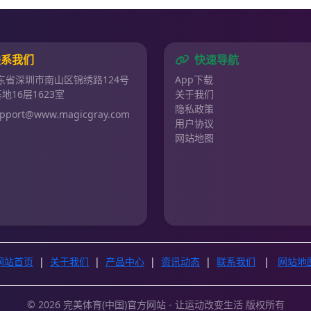
联系我们
快速导航
东省深圳市南山区锦绣路124号
App下载
地16层1623室
关于我们
隐私政策
pport@www.magicgray.com
用户协议
网站地图
网站首页
|
关于我们
|
产品中心
|
资讯动态
|
联系我们
|
网站地
© 2026 完美体育(中国)官方网站 - 让运动改变生活 版权所有