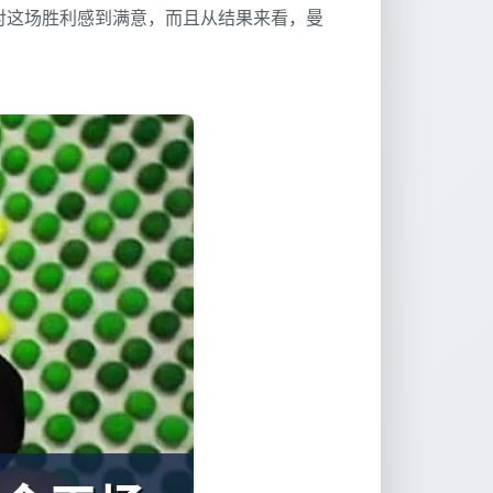
对这场胜利感到满意，而且从结果来看，曼